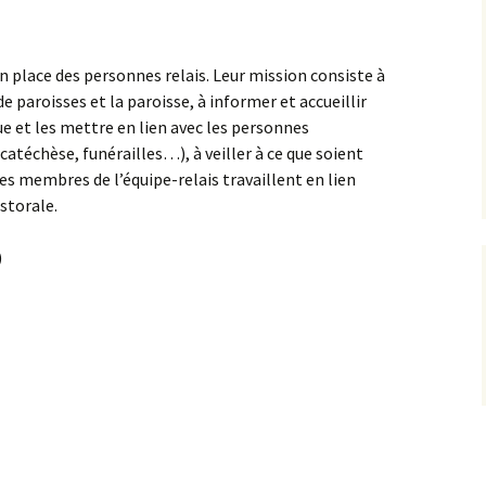
Pastorale (EAP)
Équipes relais
 place des personnes relais. Leur mission consiste à
e paroisses et la paroisse, à informer et accueillir
Projet Pastoral
e et les mettre en lien avec les personnes
téchèse, funérailles…), à veiller à ce que soient
Les membres de l’équipe-relais travaillent en lien
storale.
)