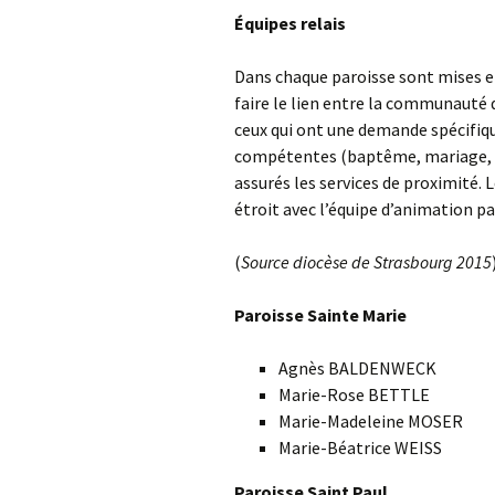
Prier pour le monde
de-Paul
Équipes relais
Proposer une initiative
Dans chaque paroisse sont mises en
faire le lien entre la communauté d
Partager un texte, une
expérience
ceux qui ont une demande spécifiqu
compétentes (baptême, mariage, ca
assurés les services de proximité. 
étroit avec l’équipe d’animation pa
(
Source diocèse de Strasbourg 2015
Paroisse Sainte Marie
Agnès BALDENWECK
Marie-Rose BETTLE
Marie-Madeleine MOSER
Marie-Béatrice WEISS
Paroisse Saint Paul