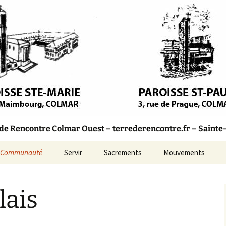
olique – Colmar
Rencontre
 Rencontre Colmar Ouest – terrederencontre.fr – Sainte-M
Communauté
Servir
Sacrements
Mouvements
Marie
Bulletins Paroissiaux
lais
aul
Conseil Pastoral
incent-
L’Équipe d’Animation