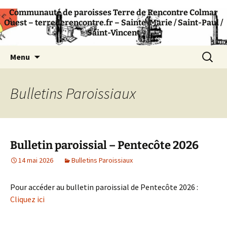
Communauté de paroisses Terre de Rencontre Colmar
Communauté de paroisses catholique –
Terre de Rencontre
Ouest – terrederencontre.fr – Sainte-Marie / Saint-Paul /
Colmar
Saint-Vincent
Aller
Recherc
Menu
au
contenu
Bulletins Paroissiaux
Bulletin paroissial – Pentecôte 2026
14 mai 2026
Bulletins Paroissiaux
Pour accéder au bulletin paroissial de Pentecôte 2026 :
Cliquez ici