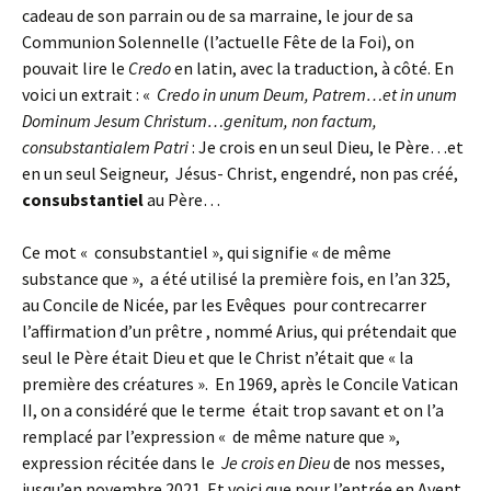
cadeau de son parrain ou de sa marraine, le jour de sa
Communion Solennelle (l’actuelle Fête de la Foi), on
pouvait lire le
Credo
en latin, avec la traduction, à côté. En
voici un extrait : «
Credo in unum Deum, Patrem…et in unum
Dominum Jesum Christum…genitum, non factum,
consubstantialem Patri
: Je crois en un seul Dieu, le Père…et
en un seul Seigneur, Jésus- Christ, engendré, non pas créé,
consubstantiel
au Père…
Ce mot « consubstantiel », qui signifie « de même
substance que », a été utilisé la première fois, en l’an 325,
au Concile de Nicée, par les Evêques pour contrecarrer
l’affirmation d’un prêtre , nommé Arius, qui prétendait que
seul le Père était Dieu et que le Christ n’était que « la
première des créatures ». En 1969, après le Concile Vatican
II, on a considéré que le terme était trop savant et on l’a
remplacé par l’expression « de même nature que »,
expression récitée dans le
Je crois en Dieu
de nos messes,
jusqu’en novembre 2021. Et voici que pour l’entrée en Avent