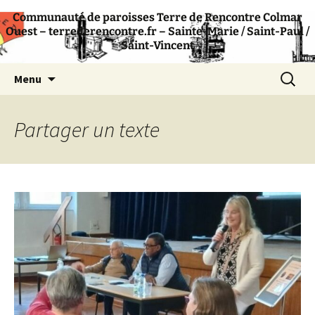
Communauté de paroisses Terre de Rencontre Colmar
Communauté de paroisses catholique –
Terre de Rencontre
Ouest – terrederencontre.fr – Sainte-Marie / Saint-Paul /
Colmar
Saint-Vincent
Aller
Recherc
Menu
au
contenu
Partager un texte