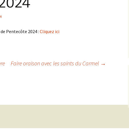
 2024
Pastorale (EAP)
Équipes relais
ux
Projet Pastoral
l de Pentecôte 2024 :
Cliquez ici
ère
Faire oraison avec les saints du Carmel
→