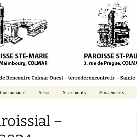
olique – Colmar
Rencontre
 Rencontre Colmar Ouest – terrederencontre.fr – Sainte-M
Communauté
Servir
Sacrements
Mouvements
Marie
Bulletins Paroissiaux
roissial –
aul
Conseil Pastoral
incent-
L’Équipe d’Animation