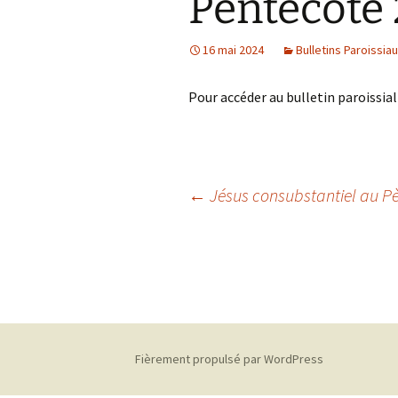
Pentecôte
Prier pour le monde
de-Paul
Proposer une initiative
16 mai 2024
Bulletins Paroissia
Partager un texte, une
Pour accéder au bulletin paroissia
expérience
Navigation
←
Jésus consubstantiel au P
des
articles
Fièrement propulsé par WordPress