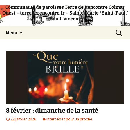
Communauté de paroisses Terre de Rencontre Colmar
Communauté de paroisses catholique –
Terre de Rencontre
Ouest – terrederencontre.fr – Sainte-Marie / Saint-Paul /
Colmar
Saint-Vincent
Aller
Recherc
Menu
au
contenu
8 février : dimanche de la santé
22 janvier 2026
Intercéder pour un proche