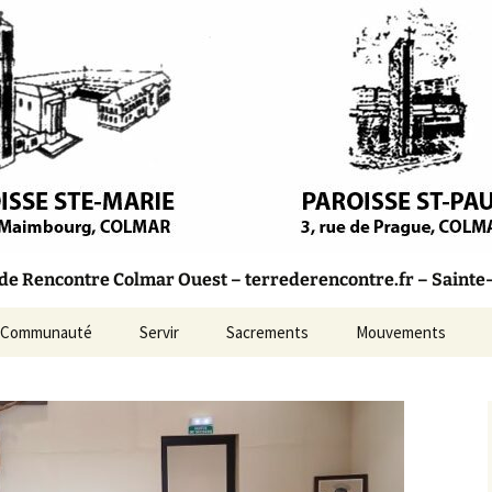
olique – Colmar
Rencontre
 Rencontre Colmar Ouest – terrederencontre.fr – Sainte-M
Communauté
Servir
Sacrements
Mouvements
Marie
Bulletins Paroissiaux
aul
Conseil Pastoral
incent-
L’Équipe d’Animation