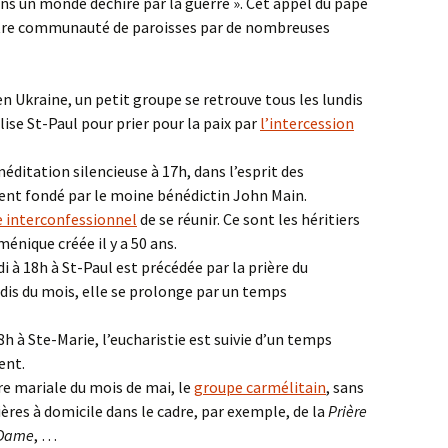
 dans un monde déchiré par la guerre ». Cet appel du pape
otre communauté de paroisses par de nombreuses
en Ukraine, un petit groupe se retrouve tous les lundis
lise St-Paul pour prier pour la paix par
l’intercession
méditation silencieuse à 17h, dans l’esprit des
nt fondé par le moine bénédictin John Main.
 interconfessionnel
de se réunir. Ce sont les héritiers
nique créée il y a 50 ans.
 à 18h à St-Paul est précédée par la prière du
rdis du mois, elle se prolonge par un temps
8h à Ste-Marie, l’eucharistie est suivie d’un temps
ent.
e mariale du mois de mai, le
groupe carmélitain
, sans
ères à domicile dans le cadre, par exemple, de la
Prière
 Dame
, …