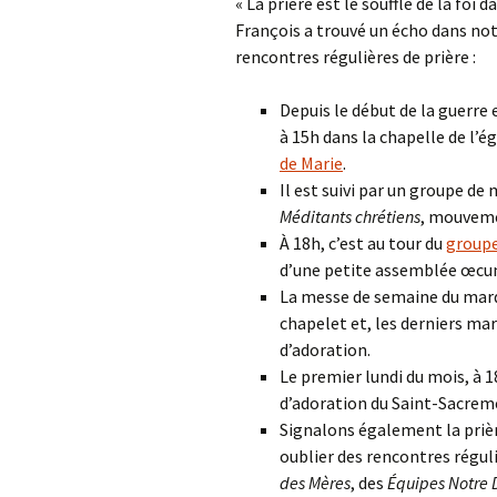
« La prière est le souffle de la foi
François a trouvé un écho dans n
rencontres régulières de prière :
Depuis le début de la guerre 
à 15h dans la chapelle de l’ég
de Marie
.
Il est suivi par un groupe de 
Méditants chrétiens
, mouveme
À 18h, c’est au tour du
groupe
d’une petite assemblée œcumé
La messe de semaine du mardi
chapelet et, les derniers ma
d’adoration.
Le premier lundi du mois, à 1
d’adoration du Saint-Sacrem
Signalons également la prièr
oublier des rencontres réguli
des Mères
, des
Équipes Notre