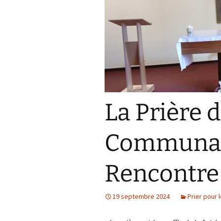
Prier pour le monde
de-Paul
Proposer une initiative
Partager un texte, une
expérience
La Prière 
Communau
Rencontre
19 septembre 2024
Prier pour