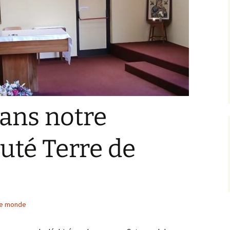
Pastorale (EAP)
Équipes relais
Projet Pastoral
dans notre
té Terre de
 le monde