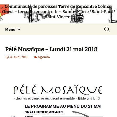
Communauté de paroisses Terre de Rencontre Colmar
Communauté de paroisses catholique –
Terre de Rencontre
Ouest – terrederencontre.fr – Sainte-Marie / Saint-Paul /
Colmar
Saint-Vincent
Aller
Recherc
Menu
au
contenu
Pélé Mosaïque – Lundi 21 mai 2018
26 avril 2018
Agenda