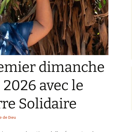
Pastorale (EAP)
Équipes relais
Projet Pastoral
premier dimanche
2026 avec le
re Solidaire
le de Dieu