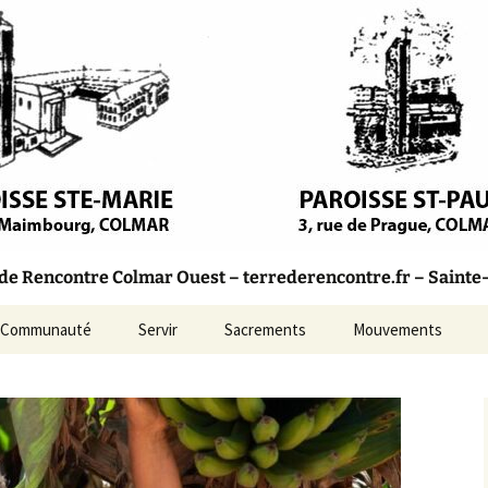
olique – Colmar
Rencontre
 Rencontre Colmar Ouest – terrederencontre.fr – Sainte-M
Communauté
Servir
Sacrements
Mouvements
Marie
Bulletins Paroissiaux
aul
Conseil Pastoral
incent-
L’Équipe d’Animation