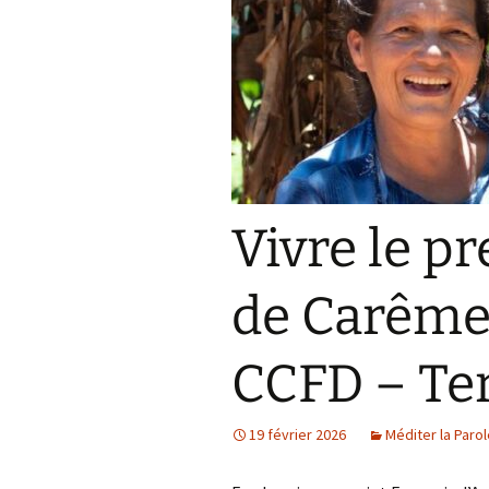
Prier pour le monde
de-Paul
Proposer une initiative
Partager un texte, une
expérience
Vivre le 
de Carême 
CCFD – Ter
19 février 2026
Méditer la Paro