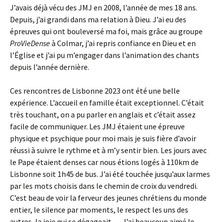
J’avais déjà vécu des JMJ en 2008, l’année de mes 18 ans.
Depuis, j’ai grandi dans ma relation à Dieu. J’ai eu des
épreuves qui ont bouleversé ma foi, mais grâce au groupe
ProVieDense
à Colmar, j’ai repris confiance en Dieu et en
l’Église et j’ai pu m’engager dans l’animation des chants
depuis l’année dernière.
Ces rencontres de Lisbonne 2023 ont été une belle
expérience. L’accueil en famille était exceptionnel. C’était
très touchant, on a pu parler en anglais et c’était assez
facile de communiquer. Les JMJ étaient une épreuve
physique et psychique pour moi mais je suis fière d’avoir
réussi à suivre le rythme et à m’y sentir bien. Les jours avec
le Pape étaient denses car nous étions logés à 110km de
Lisbonne soit 1h45 de bus. J’ai été touchée jusqu’aux larmes
par les mots choisis dans le chemin de croix du vendredi.
C’est beau de voir la ferveur des jeunes chrétiens du monde
entier, le silence par moments, le respect les uns des
autres, la joie qui se dégageait…. J’ai beaucoup aimé le