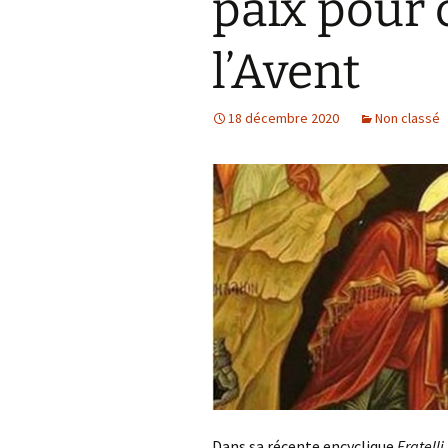
paix pour 
Prier pour le monde
de-Paul
Proposer une initiative
l’Avent
Partager un texte, une
expérience
18 décembre 2020
Non classé
Dans sa récente encyclique
Fratelli 