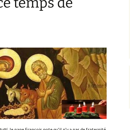
ce temps de
Pastorale (EAP)
Équipes relais
Projet Pastoral
tutti
, le pape François note qu’il n’y a pas de fraternité