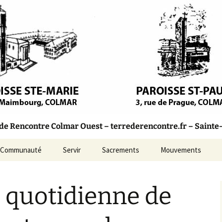
olique – Colmar
Rencontre
 Rencontre Colmar Ouest – terrederencontre.fr – Sainte-M
Communauté
Servir
Sacrements
Mouvements
Marie
Bulletins Paroissiaux
 quotidienne de
aul
Conseil Pastoral
incent-
L’Équipe d’Animation